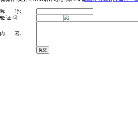
称 呼:
验 证 码:
内 容: