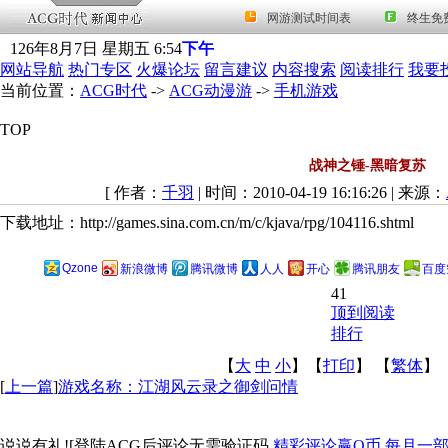
126
年
8
月
7
日
星期五
6
:
54
下午
网站导航
热门专区
火爆论坛
留言建议
内容搜索
阅读排行
我要
当前位置：
ACG时代
->
ACG动漫游
->
手机游戏
TOP
战神之锤-黑暗复苏
[ 作者：
千羽
| 时间：2010-04-19 16:16:26 | 来源：
下载地址：http://games.sina.com.cn/m/c/kjava/rpg/104116.shtml
Qzone
新浪微博
腾讯微博
人人
开心
腾讯朋友
百度
41
顶到阅读
排行
【
大
中
小
】【
打印
】
【
繁体
】
[
上一篇
]
游戏名称：江湖风云录之御剑问情
说说有礼![登陆ACG后评论无需验证码,
精彩评论赢Q币 每月一部ip