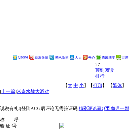
Qzone
新浪微博
腾讯微博
人人
开心
腾讯朋友
百度
27
顶到阅读
排行
【
大
中
小
】【
打印
】
【
繁体
】
[
上一篇
]
米奇水战大派对
说说有礼![登陆ACG后评论无需验证码,
精彩评论赢Q币 每月一部ip
称 呼:
验 证 码: