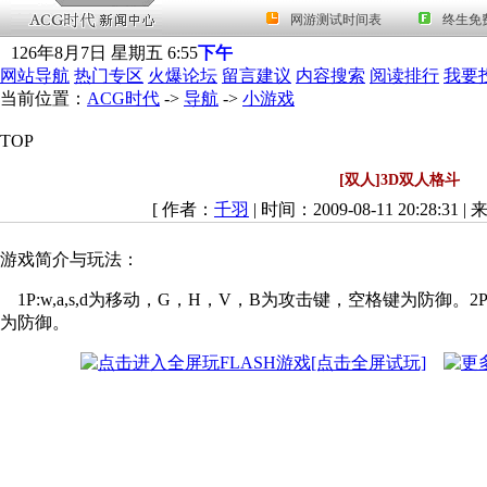
126
年
8
月
7
日
星期五
6
:
55
下午
网站导航
热门专区
火爆论坛
留言建议
内容搜索
阅读排行
我要
当前位置：
ACG时代
->
导航
->
小游戏
TOP
[双人]3D双人格斗
[ 作者：
千羽
| 时间：2009-08-11 20:28:31 |
游戏简介与玩法：
1P:w,a,s,d为移动，G，H，V，B为攻击键，空格键为防御。2
为防御。
[点击全屏试玩]