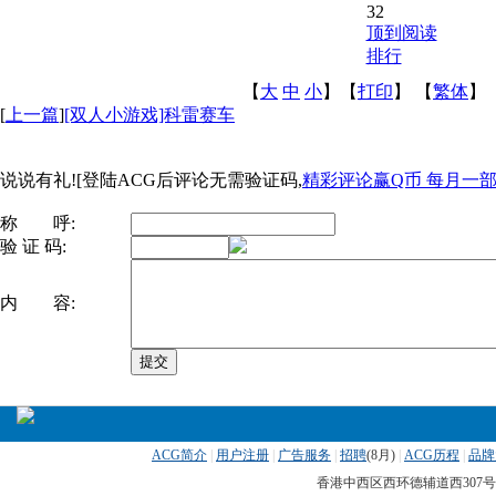
32
顶到阅读
排行
【
大
中
小
】【
打印
】
【
繁体
】
[
上一篇
]
[双人小游戏]科雷赛车
说说有礼![登陆ACG后评论无需验证码,
精彩评论赢Q币 每月一部ip
称 呼:
验 证 码:
内 容:
ACG简介
|
用户注册
|
广告服务
|
招聘
(
8月)
|
ACG历程
|
品牌
香港中西区西环德辅道西307号 传真