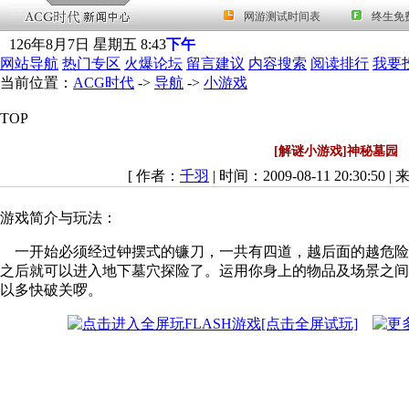
126
年
8
月
7
日
星期五
8
:
43
下午
网站导航
热门专区
火爆论坛
留言建议
内容搜索
阅读排行
我要
当前位置：
ACG时代
->
导航
->
小游戏
TOP
[解谜小游戏]神秘墓园
[ 作者：
千羽
| 时间：2009-08-11 20:30:50 |
游戏简介与玩法：
一开始必须经过钟摆式的镰刀，一共有四道，越后面的越危险，
之后就可以进入地下墓穴探险了。运用你身上的物品及场景之间
以多快破关啰。
[点击全屏试玩]