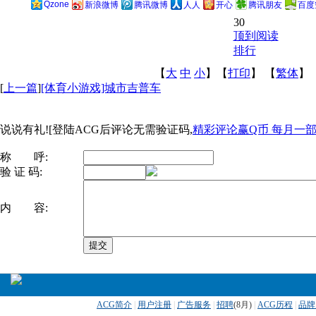
Qzone
新浪微博
腾讯微博
人人
开心
腾讯朋友
百度
30
顶到阅读
排行
【
大
中
小
】【
打印
】
【
繁体
】
[
上一篇
]
[体育小游戏]城市吉普车
说说有礼![登陆ACG后评论无需验证码,
精彩评论赢Q币 每月一部ip
称 呼:
验 证 码:
内 容:
ACG简介
|
用户注册
|
广告服务
|
招聘
(
8月)
|
ACG历程
|
品牌