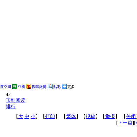
度空间
豆瓣
搜狐微博
贴吧
更多
42
顶到阅读
排行
【
大
中
小
】【
打印
】
【
繁体
】【
投稿
】【
举报
】 【
关闭
[
下一篇
]