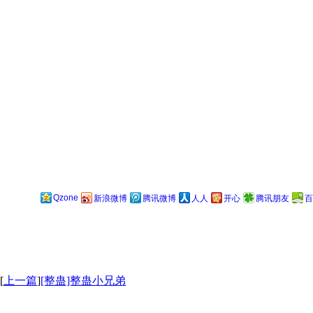
Qzone
新浪微博
腾讯微博
人人
开心
腾讯朋友
百
[
上一篇
]
[整蛊]整蛊小兄弟