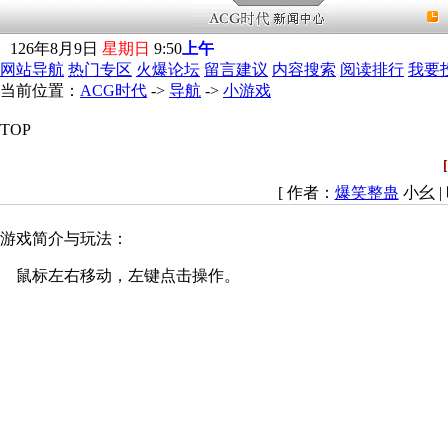
126
年
8
月
9
日
星期日
9
:
50
上午
网站导航
热门专区
火爆论坛
留言建议
内容搜索
阅读排行
我要
当前位置：
ACG时代
->
导航
->
小游戏
TOP
[ 作者：
爆笑整蛊
小幺 | 
游戏简介与玩法：
鼠标左右移动，左键点击操作。