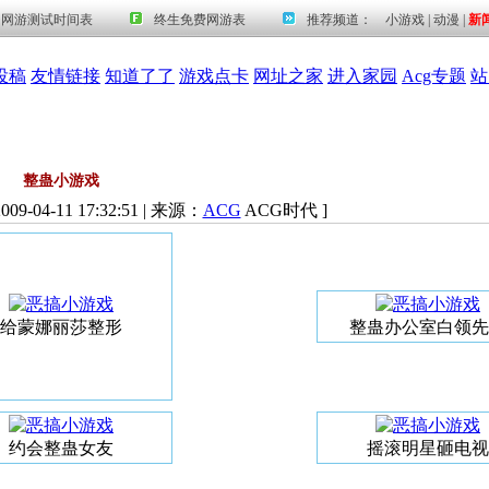
投稿
友情链接
知道了了
游戏点卡
网址之家
进入家园
Acg专题
站
整蛊小游戏
09-04-11 17:32:51 | 来源：
ACG
ACG时代 ]
给蒙娜丽莎整形
整蛊办公室白领先
约会整蛊女友
摇滚明星砸电视