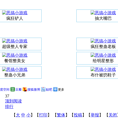
疯狂铲人
抽大嘴巴
超级整人专家
疯狂整蛊老板
餐馆整美女
给明星整形
整蛊小兄弟
布什被扔鞋子
度空间
豆瓣
搜狐微博
贴吧
更多
37
顶到阅读
排行
【
大
中
小
】【
打印
】
【
繁体
】【
投稿
】【
举报
】 【
关闭