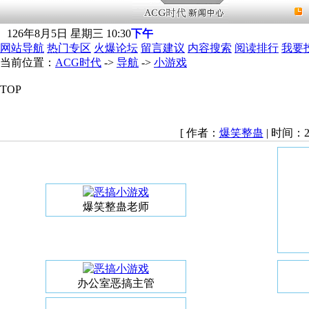
126
年
8
月
5
日
星期三
10
:
30
下午
网站导航
热门专区
火爆论坛
留言建议
内容搜索
阅读排行
我要
当前位置：
ACG时代
->
导航
->
小游戏
TOP
[ 作者：
爆笑整蛊
| 时间：20
爆笑整蛊老师
办公室恶搞主管