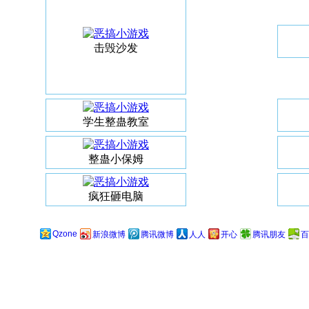
击毁沙发
学生整蛊教室
整蛊小保姆
疯狂砸电脑
Qzone
新浪微博
腾讯微博
人人
开心
腾讯朋友
百