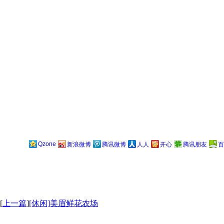
Qzone
新浪微博
腾讯微博
人人
开心
腾讯朋友
百
[
上一篇
]
[休闲]美眉鲜花农场