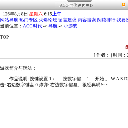
126
年
8
月
8
日
星期六
6
:
15
上午
网站导航
热门专区
火爆论坛
留言建议
内容搜索
阅读排行
我要
当前位置：
ACG时代
->
导航
->
小游戏
TOP
[ 作者：
| 时间：20
游戏简介与玩法：
作品说明: 按键设置 1p 按数字键 1 开始 。 W A S D
击: 右边数字键盘 0 炸弹: 右边数字键盘。很经典哟!~ ~