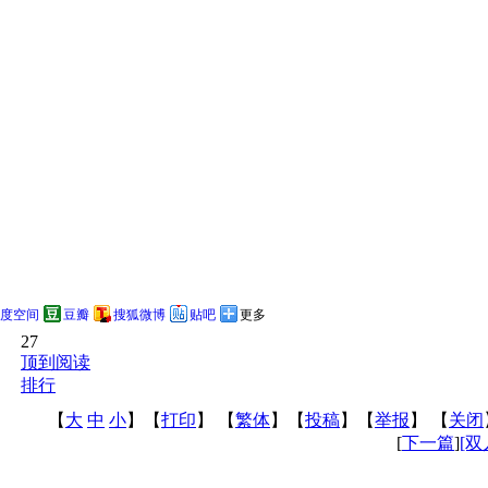
度空间
豆瓣
搜狐微博
贴吧
更多
27
顶到阅读
排行
【
大
中
小
】【
打印
】
【
繁体
】【
投稿
】【
举报
】 【
关闭
[
下一篇
]
[