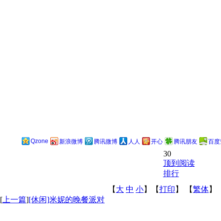
Qzone
新浪微博
腾讯微博
人人
开心
腾讯朋友
百度
30
顶到阅读
排行
【
大
中
小
】【
打印
】
【
繁体
】
[
上一篇
]
[休闲]米妮的晚餐派对