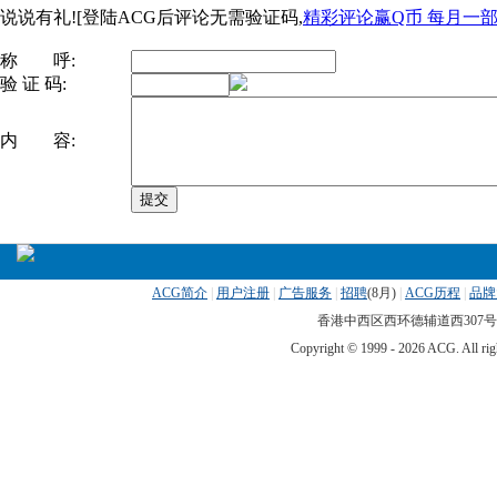
说说有礼![登陆ACG后评论无需验证码,
精彩评论赢Q币 每月一部ip
称 呼:
验 证 码:
内 容:
ACG简介
|
用户注册
|
广告服务
|
招聘
(
8月)
|
ACG历程
|
品牌
香港中西区西环德辅道西307号 传真
Copyright © 1999 -
2026 ACG. All 