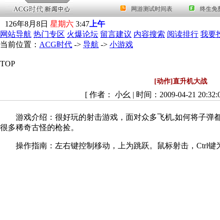
126
年
8
月
8
日
星期六
3
:
47
上午
网站导航
热门专区
火爆论坛
留言建议
内容搜索
阅读排行
我要
当前位置：
ACG时代
->
导航
->
小游戏
TOP
[动作]直升机大战
[ 作者：
小幺 | 时间：2009-04-21 20:32
游戏介绍：很好玩的射击游戏，面对众多飞机,如何将子弹都
很多稀奇古怪的枪捡。
操作指南：左右键控制移动，上为跳跃。鼠标射击，Ctrl键为