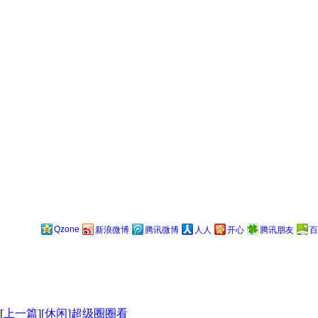
Qzone
新浪微博
腾讯微博
人人
开心
腾讯朋友
百
[
上一篇
]
[休闲]超级圈圈看