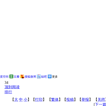
度空间
豆瓣
搜狐微博
贴吧
更多
34
顶到阅读
排行
【
大
中
小
】【
打印
】
【
繁体
】【
投稿
】【
举报
】 【
关闭
[
下一