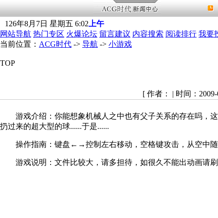
126
年
8
月
7
日
星期五
6
:
02
上午
网站导航
热门专区
火爆论坛
留言建议
内容搜索
阅读排行
我要
当前位置：
ACG时代
->
导航
->
小游戏
TOP
[ 作者：
| 时间：2009-0
游戏介绍：你能想象机械人之中也有父子关系的存在吗，这一
扔过来的超大型的球......于是......
操作指南：键盘←→控制左右移动，空格键攻击，从空中随
游戏说明：文件比较大，请多担待，如很久不能出动画请刷新页面；如