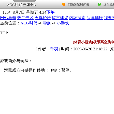
126
年
8
月
7
日
星期五
4
:
34
下午
网站导航
热门专区
火爆论坛
留言建议
内容搜索
阅读排行
我要
当前位置：
ACG时代
->
导航
->
小游戏
TOP
[体育小游戏]极限高空跳
[ 作者：
千羽
| 时间：2009-06-26 21:18:22 |
游戏简介与玩法：
滑鼠或方向键操作移动 ； P键：暂停。