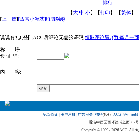
排行
【
大
中
小
】【
打印
】
【
繁体
】
[
上一篇
]
[益智小游戏]唯舞独尊
说说有礼![登陆ACG后评论无需验证码,
精彩评论赢Q币 每月一部ip
称 呼:
验 证 码:
内 容:
ACG简介
|
用户注册
|
广告服务
|
招聘
(
8月)
|
ACG历程
|
品牌
香港中西区西环德辅道西307号 传真
Copyright © 1999 -
2026 ACG. All 