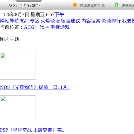
126
年
8
月
7
日
星期五
6
:
57
下午
网站导航
热门专区
火爆论坛
留言建议
内容搜索
阅读排行
我要
当前位置：
ACG时代
->
电视游戏
图片主题
NDS《光辉物语》提前一日11月..
PSP《皇牌空战 王牌突袭》实..