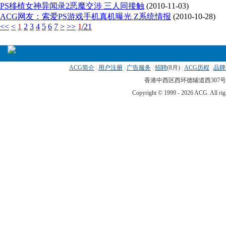
PS移植女神异闻录2恶魔交涉 三人同接触
(2010-11-03)
ACG网友：索爱PS游戏手机真机曝光 Z系统情报
(2010-10-28)
<<
<
1
2
3
4
5
6
7
>
>>
1
/21
ACG简介
|
用户注册
|
广告服务
|
招聘
(
8月)
|
ACG历程
|
品牌
香港中西区西环德辅道西307号 传真
Copyright © 1999 -
2026 ACG. All 