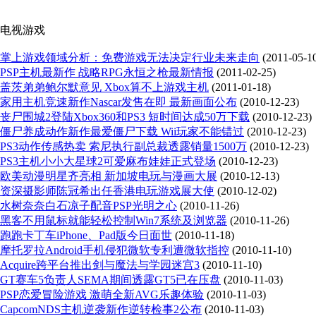
电视游戏
掌上游戏领域分析：免费游戏无法决定行业未来走向
(2011-05-1
PSP主机最新作 战略RPG永恒之枪最新情报
(2011-02-25)
盖茨弟弟鲍尔默意见 Xbox算不上游戏主机
(2011-01-18)
家用主机竞速新作Nascar发售在即 最新画面公布
(2010-12-23)
丧尸围城2登陆Xbox360和PS3 短时间达成50万下载
(2010-12-23)
僵尸养成动作新作最爱僵尸下载 Wii玩家不能错过
(2010-12-23)
PS3动作传感热卖 索尼执行副总裁透露销量1500万
(2010-12-23)
PS3主机小小大星球2可爱麻布娃娃正式登场
(2010-12-23)
欧美动漫明星齐亮相 新加坡电玩与漫画大展
(2010-12-13)
资深摄影师陈冠希出任香港电玩游戏展大使
(2010-12-02)
水树奈奈白石凉子配音PSP光明之心
(2010-11-26)
黑客不用鼠标就能轻松控制Win7系统及浏览器
(2010-11-26)
跑跑卡丁车iPhone、Pad版今日面世
(2010-11-18)
摩托罗拉Android手机侵犯微软专利遭微软指控
(2010-11-10)
Acquire跨平台推出剑与魔法与学园迷宫3
(2010-11-10)
GT赛车5负责人SEMA期间透露GT5已在压盘
(2010-11-03)
PSP恋爱冒险游戏 激萌全新AVG乐趣体验
(2010-11-03)
CapcomNDS主机逆袭新作逆转检事2公布
(2010-11-03)