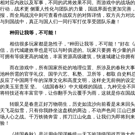
相对应内政以及军事，不同的武将效果不同。而游戏中的战场的
行动，战术更 侧重人性化与团队的
力量
，国战界面也更加完善
报，而全局战况中则可查看作战双方的对阵详情，双方兵力对比
与到国战中，真正与国人们一同行军打仗享受团队乐趣！
种田让我等，不可能！
相信很多玩家都是急性子，“种田让我等，不可能！”好在《
信，古代城建效率也是可以与时俱进的。玩家只要拥 有少量的
可拥有等级更高的城池，丰富资源高级建筑，快速城建让你拥有
而在游戏中，所有国家所处的地理位置、所涉及的春秋大事
池种所需的官学礼仪、国学六艺、私塾、卫所等，都取 自史料
反应了中国两千年的深厚文化和高度文明，这样史无前例的设定
的美玉至贵至 坚。《战国春秋》中大规模的国战，九种完全不
将特技还有丰富官学，让你翻手为云覆手为雨，这就是你在国战中
转眼又是春意正好万物萌生，历史如流沙向前看是未来回头
天飞花似雪，只有你我静坐这盘棋的两边，不动声色间 江山已
场人心之战。千万铁骑奔雷，挥刀江山化血，让我们为即将到来
验！
《战国春秋》是运用中国谋略统一天下的顶级国战页游大作！