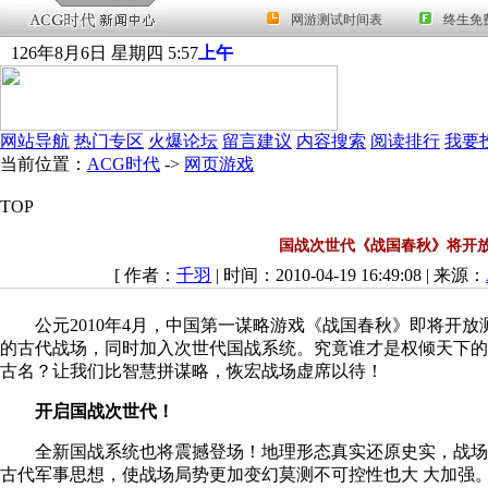
126
年
8
月
6
日
星期四
5
:
57
上午
网站导航
热门专区
火爆论坛
留言建议
内容搜索
阅读排行
我要
当前位置：
ACG时代
->
网页游戏
TOP
国战次世代《战国春秋》将开
[ 作者：
千羽
| 时间：2010-04-19 16:49:08 | 来源：
公元2010年4月，中国第一谋略游戏《战国春秋》即将开放
的古代战场，同时加入次世代国战
系统
。究竟谁才是权倾天下的
古名？让
我们
比智慧拼谋略，恢宏战场虚席以待！
开启国战次世代！
全新国战系统也将震撼登场！地理形态真实还原史实，战场
古代军事思想，使战场局势更加变幻莫测不可控性也大 大加强