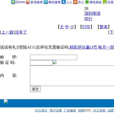
Qzone
新浪微博
腾讯微博
人人
开心
腾讯朋友
百度
28
顶到阅读
排行
【
大
中
小
】【
打印
】
【
繁体
】
[
上一篇
]
没有了
[
下
说说有礼![登陆ACG后评论无需验证码,
精彩评论赢Q币 每月一部ip
称 呼:
验 证 码:
内 容:
ACG简介
|
用户注册
|
广告服务
|
招聘
(
8月)
|
ACG历程
|
品牌