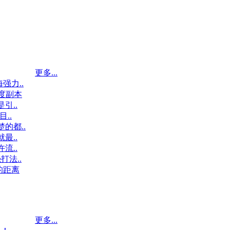
更多...
强力..
度副本
引..
目..
楚的都..
最..
流..
打法..
的距离
更多...