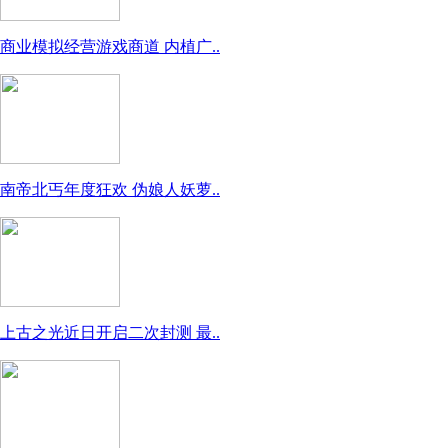
商业模拟经营游戏商道 内植广..
南帝北丐年度狂欢 伪娘人妖萝..
上古之光近日开启二次封测 最..