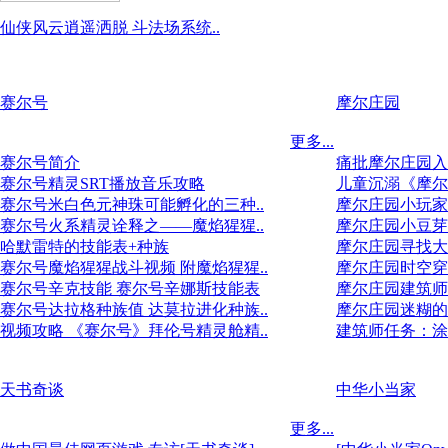
仙侠风云逍遥洒脱 斗法场系统..
赛尔号
摩尔庄园
更多...
赛尔号简介
痛批摩尔庄园入
赛尔号精灵SRT播放音乐攻略
儿童沉溺《摩尔
赛尔号米白色元神珠可能孵化的三种..
摩尔庄园小玩家
赛尔号火系精灵诠释之——魔焰猩猩..
摩尔庄园小豆芽
哈默雷特的技能表+种族
摩尔庄园寻找大
赛尔号魔焰猩猩战斗视频 附魔焰猩猩..
摩尔庄园时空穿
赛尔号辛克技能 赛尔号辛娜斯技能表
摩尔庄园建筑师
赛尔号达拉格种族值 达莫拉进化种族..
摩尔庄园迷糊的
视频攻略 《赛尔号》拜伦号精灵舱精..
建筑师任务：涂
天书奇谈
中华小当家
更多...