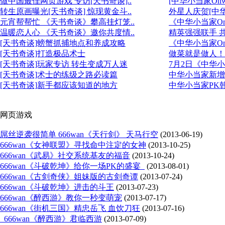
做中国最佳网页游戏 专访[天书奇谈]..
[中华小当家Onw
转生原画曝光[天书奇谈] 惊现黄金斗..
外星人庆贺[中
元宵帮帮忙 《天书奇谈》攀高挂灯笼..
《中华小当家O
温暖恋人心 《天书奇谈》邀你共度情..
精英强强联手 共
[天书奇谈]螃蟹抓捕地点和养成攻略
《中华小当家On
[天书奇谈]打造极品术士
做菜就是做人！《
[天书奇谈]玩家专访 转生变成万人迷
7月2日《中华小
[天书奇谈]术士的练级之路必读篇
中华小当家新增
[天书奇谈]新手都应该知道的地方
中华小当家PK韩
网页游戏
屌丝逆袭很简单 666wan《天行剑》 天马行空
(2013-06-19)
666wan《女神联盟》寻找命中注定的女神
(2013-10-25)
666wan《武易》社交系统基友的福音
(2013-10-24)
666wan《斗破乾坤》给你一场PK的盛宴
(2013-08-01)
666wan《古剑奇侠》姐妹版的古剑奇谭
(2013-07-24)
666wan《斗破乾坤》进击的斗王
(2013-07-23)
666wan《醉西游》教你一秒变萌宠
(2013-07-17)
666wan《街机三国》精忠岳飞 血饮刀狂
(2013-07-16)
666wan《醉西游》君临西游
(2013-07-09)