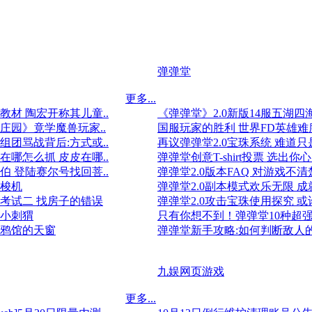
弹弹堂
更多...
教材 陶宏开称其儿童..
《弹弹堂》2.0新版14服五湖四海
庄园》竟学魔兽玩家..
国服玩家的胜利 世界FD英雄难
组团骂战背后:方式或..
再议弹弹堂2.0宝珠系统 难道只是
在哪怎么抓 皮皮在哪..
弹弹堂创意T-shirt投票 选出你心
伯 登陆赛尔号找回菩..
弹弹堂2.0版本FAQ 对游戏不清
梭机
弹弹堂2.0副本模式欢乐无限 成就
考试二 找房子的错误
弹弹堂2.0攻击宝珠使用探究 或许
小刺猬
只有你想不到！弹弹堂10种超强
鸦馆的天窗
弹弹堂新手攻略:如何判断敌人
九娱网页游戏
更多...