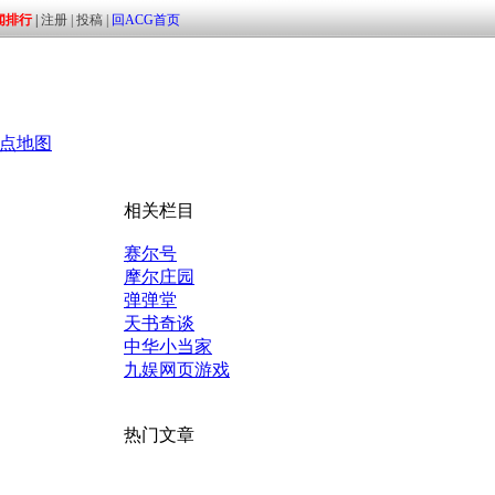
点地图
相关栏目
赛尔号
摩尔庄园
弹弹堂
天书奇谈
中华小当家
九娱网页游戏
热门文章