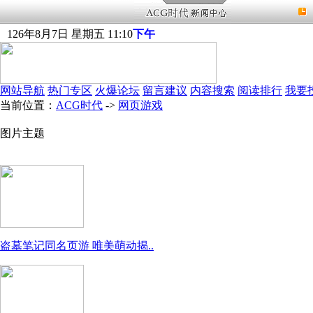
126
年
8
月
7
日
星期五
11
:
10
下午
网站导航
热门专区
火爆论坛
留言建议
内容搜索
阅读排行
我要
当前位置：
ACG时代
->
网页游戏
图片主题
盗墓笔记同名页游 唯美萌动揭..