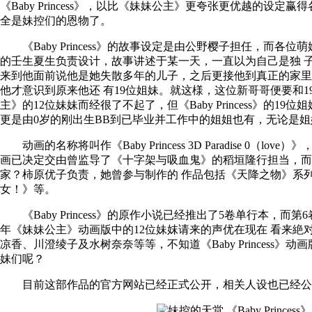
《Baby Princess》，以比《妹妹公主》更夸张更优越的设
全是妹控们的恩物了。
《Baby Princess》的故事设定是由公野樱子担任，而各
的壬生夏生负责设计，故事讲述于某一天，一直以为自己是独 
来到他面前说他是她失散多年的儿子，之后更接他到真正的家里
他才意识到原来他还 有19位姐妹。就这様，这位新哥哥便要和
主》的12位妹妹而经很了不起了，但《Baby Princess》的
更是由0岁的刚出生BB到已毕业并工作中的姐姐也有，无论是姐
动画的名称将叫作《Baby Princess 3D Paradise 0（love
画已决定交由曾监导了《十字架与吸血鬼》的稻垣隆行担当，而
家？柿原优子负责，她曾参与制作的 作品包括《天降之物》系列
女！》等。
《Baby Princess》的原作小说已经推出了5卷单行本，而
年《妹妹公主》动画版中的12位妹妺请来的声优在现在 看来絶
凉香、川澄绫子及水树奈奈等等，不知道《Baby Princess》
妹们呢？
目前这部作品的官方网站已经正式公开，相关人设也已经公开