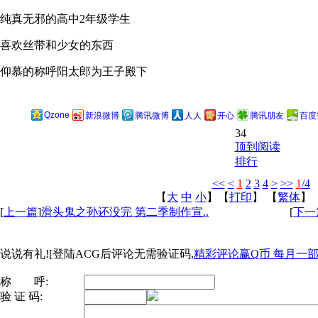
纯真无邪的高中2年级学生
喜欢丝带和少女的东西
仰慕的称呼阳太郎为王子殿下
Qzone
新浪微博
腾讯微博
人人
开心
腾讯朋友
百度
34
顶到阅读
排行
<<
<
1
2
3
4
>
>>
1
/4
【
大
中
小
】【
打印
】
【
繁体
】
[
上一篇
]
滑头鬼之孙还没完 第二季制作宣..
[
下一
说说有礼![登陆ACG后评论无需验证码,
精彩评论赢Q币 每月一部ip
称 呼:
验 证 码: