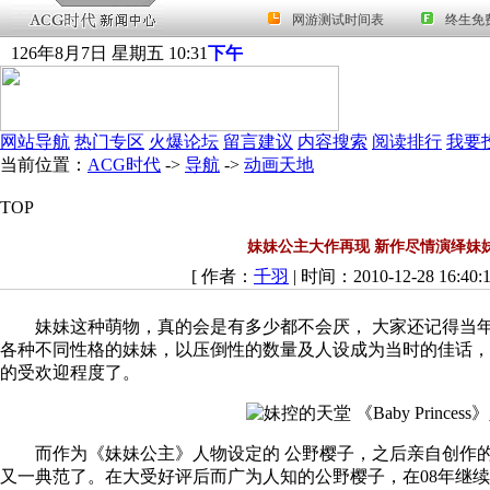
126
年
8
月
7
日
星期五
10
:
31
下午
网站导航
热门专区
火爆论坛
留言建议
内容搜索
阅读排行
我要
当前位置：
ACG时代
->
导航
->
动画天地
TOP
妹妹公主大作再现 新作尽情演绎妹
[ 作者：
千羽
| 时间：2010-12-28 16:40
妹妹这种萌物，真的会是有多少都不会厌， 大家还记得当年的
各种不同性格的妹妹，以压倒性的数量及人设成为当时的佳话，
的受欢迎程度了。
而作为《妹妹公主》人物设定的 公野樱子，之后亲自创作的
又一典范了。在大受好评后而广为人知的公野樱子，在08年继续替《电