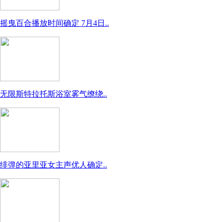
摇曳百合播放时间确定 7月4日..
无限斯特拉托斯浴室雾气缭绕..
绯弹的亚里亚女主声优人确定..