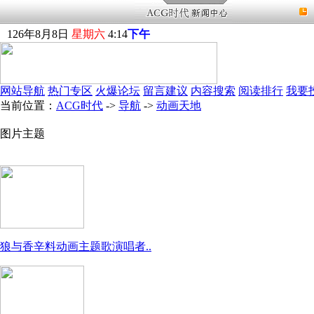
126
年
8
月
8
日
星期六
4
:
14
下午
网站导航
热门专区
火爆论坛
留言建议
内容搜索
阅读排行
我要
当前位置：
ACG时代
->
导航
->
动画天地
图片主题
狼与香辛料动画主题歌演唱者..