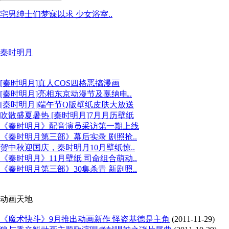
宅男绅士们梦寐以求 少女浴室..
秦时明月
[秦时明月]真人COS四格恶搞漫画
[秦时明月]亮相东京动漫节及戛纳电..
[秦时明月]端午节Q版壁纸皮肤大放送
吹散盛夏暑热 [秦时明月]7月月历壁纸
《秦时明月》配音演员采访第一期上线
《秦时明月第三部》幕后实录 剧照抢..
贺中秋迎国庆，秦时明月10月壁纸惊..
《秦时明月》11月壁纸 司命组合萌动..
《秦时明月第三部》30集杀青 新剧照..
动画天地
《魔术快斗》9月推出动画新作 怪盗基德是主角
(2011-11-29)