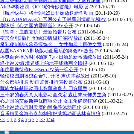
狼与香辛料动画主题歌演唱者献唱神之谜片尾曲
(2011-10-29)
AKB48将出演《JOJO的奇妙冒险》电影版
(2011-10-29)
《魔术快斗》将于9月25日开始放送新作动画
(2011-10-29)
《GUNDAM AGE》官网公布了最新剧情简介和PV
(2011-06-14)
剧场版《心之国的爱丽丝》PV公开
(2011-06-14)
《铁拳：血腥复仇》最新预告片公布
(2011-06-14)
变形金刚3后作 华纳3D版绿灯侠PV放出
(2011-05-24)
魔乳秘剑帖传承圣痕炼金士 女性胸器上再做文章
(2011-05-24)
战国BASARA剧场版动画最后的舞会PV放出
(2011-05-24)
摇曳百合播放时间确定 7月4日治愈新番陆续放出
(2011-05-24)
轻小说改编 境界线上的地平线动画全情报
(2011-05-10)
年度最期待作Fate/Zero PV第一弹公开
(2011-05-10)
轻松校园剧摇曳百合7月开播 声优阵容放出
(2011-05-10)
什么都能排名 动画监督排行表投票公布
(2011-05-10)
藏族女孩献唱动画电影藏獒多吉 四方联手
(2011-03-25)
三十岁的春天真人电影动画决定 森山未來饰男主角
(2011-03-23)
心之国的艾丽斯声优阵容公开 女主角确定釘宮
(2011-03-22)
轻小说曾几何时天魔的黑兔整体动画化
(2011-03-18)
音乐精灵金海心参与制作好莱坞动画丛林有情狼
(2011-02-25)
<<
<
1
2
3
4
5
6
7
>
>>
1
/54