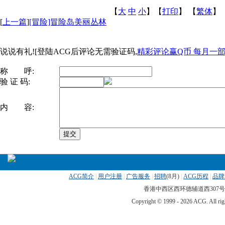
【
大
中
小
】【
打印
】
【
繁体
】
[
上一篇
]
[冒险]冒险岛美丽丛林
说说有礼![登陆ACG后评论无需验证码,
精彩评论赢Q币 每月一部ip
称 呼:
验 证 码:
内 容:
ACG简介
|
用户注册
|
广告服务
|
招聘
(
8月)
|
ACG历程
|
品牌
香港中西区西环德辅道西307号 传真
Copyright © 1999 -
2026 ACG. All 