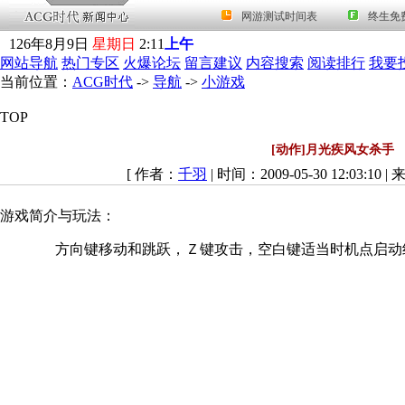
126
年
8
月
9
日
星期日
2
:
11
上午
网站导航
热门专区
火爆论坛
留言建议
内容搜索
阅读排行
我要
当前位置：
ACG时代
->
导航
->
小游戏
TOP
[动作]月光疾风女杀手
[ 作者：
千羽
| 时间：2009-05-30 12:03:10 |
游戏简介与玩法：
方向键移动和跳跃，Ｚ键攻击，空白键适当时机点启动