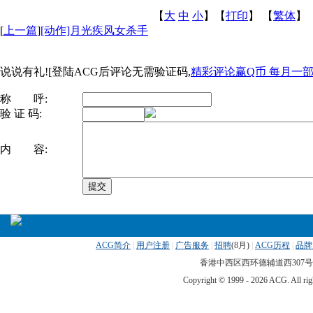
【
大
中
小
】【
打印
】
【
繁体
】
[
上一篇
]
[动作]月光疾风女杀手
说说有礼![登陆ACG后评论无需验证码,
精彩评论赢Q币 每月一部ip
称 呼:
验 证 码:
内 容:
ACG简介
|
用户注册
|
广告服务
|
招聘
(
8月)
|
ACG历程
|
品牌
香港中西区西环德辅道西307号 传真
Copyright © 1999 -
2026 ACG. All 