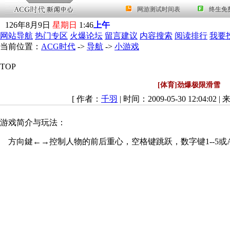
126
年
8
月
9
日
星期日
1
:
46
上午
网站导航
热门专区
火爆论坛
留言建议
内容搜索
阅读排行
我要
当前位置：
ACG时代
->
导航
->
小游戏
TOP
[体育]劲爆极限滑雪
[ 作者：
千羽
| 时间：2009-05-30 12:04:02 |
游戏简介与玩法：
方向鍵←→控制人物的前后重心，空格键跳跃，数字键1--5或A