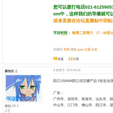
您可以拨打电话021-612590
om中，这样我们的导播就可以
或者直接在论坛直播贴中回帖就
节目
时间
：
每周二至周六
17
：00至1
关键词:
时间
朋友
game
主题
女友
回复
引用
1
发表于: 2010-04-26
新怡仪
阳江USANA阳江优莎娜产品 5折起全国货
广东：
广州市、深圳市、珠海市、汕头市、
中山市、江门市、佛山市、阳江市、
级别: LV 1