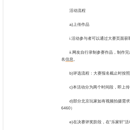
活动流程
a)上传作品
i.活动参与者可以通过大赛页面获
ii.网友自行录制参赛作品，制作完
名
信息
。
b)评选流程：大赛报名截止时按照
c)本活动分为两个时间段，即上传
d)部分北京玩家如有视频拍摄需求，可统
6460）
e)在决赛评奖阶段，在“乐家轩”活