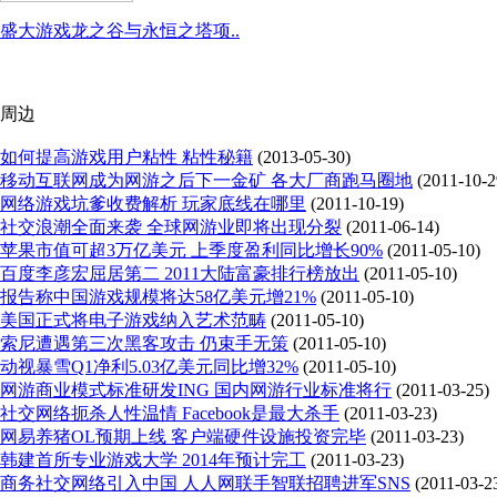
盛大游戏龙之谷与永恒之塔项..
周边
如何提高游戏用户粘性 粘性秘籍
(2013-05-30)
移动互联网成为网游之后下一金矿 各大厂商跑马圈地
(2011-10-2
网络游戏坑爹收费解析 玩家底线在哪里
(2011-10-19)
社交浪潮全面来袭 全球网游业即将出现分裂
(2011-06-14)
苹果市值可超3万亿美元 上季度盈利同比增长90%
(2011-05-10)
百度李彦宏屈居第二 2011大陆富豪排行榜放出
(2011-05-10)
报告称中国游戏规模将达58亿美元增21%
(2011-05-10)
美国正式将电子游戏纳入艺术范畴
(2011-05-10)
索尼遭遇第三次黑客攻击 仍束手无策
(2011-05-10)
动视暴雪Q1净利5.03亿美元同比增32%
(2011-05-10)
网游商业模式标准研发ING 国内网游行业标准将行
(2011-03-25)
社交网络扼杀人性温情 Facebook是最大杀手
(2011-03-23)
网易养猪OL预期上线 客户端硬件设施投资完毕
(2011-03-23)
韩建首所专业游戏大学 2014年预计完工
(2011-03-23)
商务社交网络引入中国 人人网联手智联招聘进军SNS
(2011-03-2