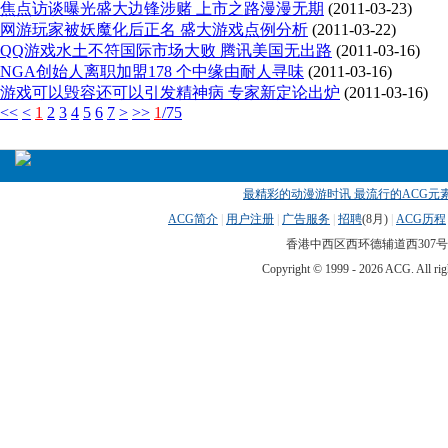
焦点访谈曝光盛大边锋涉赌 上市之路漫漫无期
(2011-03-23)
网游玩家被妖魔化后正名 盛大游戏点例分析
(2011-03-22)
QQ游戏水土不符国际市场大败 腾讯美国无出路
(2011-03-16)
NGA创始人离职加盟178 个中缘由耐人寻味
(2011-03-16)
游戏可以毁容还可以引发精神病 专家新定论出炉
(2011-03-16)
<<
<
1
2
3
4
5
6
7
>
>>
1
/75
最精彩的动漫游时讯 最流行的ACG元素(
ACG简介
|
用户注册
|
广告服务
|
招聘
(
8月)
|
ACG历程
香港中西区西环德辅道西307号 传真
Copyright © 1999 -
2026 ACG. All 