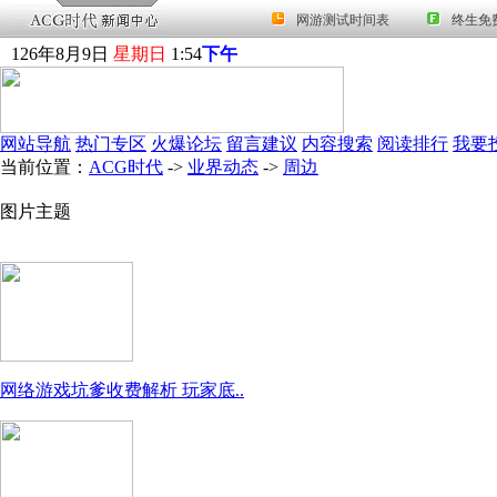
126
年
8
月
9
日
星期日
1
:
54
下午
网站导航
热门专区
火爆论坛
留言建议
内容搜索
阅读排行
我要
当前位置：
ACG时代
->
业界动态
->
周边
图片主题
网络游戏坑爹收费解析 玩家底..