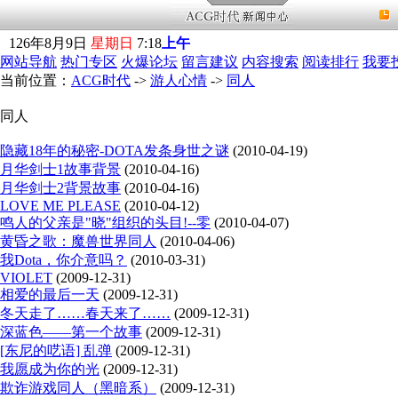
126
年
8
月
9
日
星期日
7
:
18
上午
网站导航
热门专区
火爆论坛
留言建议
内容搜索
阅读排行
我要
当前位置：
ACG时代
->
游人心情
->
同人
同人
隐藏18年的秘密-DOTA发条身世之谜
(2010-04-19)
月华剑士1故事背景
(2010-04-16)
月华剑士2背景故事
(2010-04-16)
LOVE ME PLEASE
(2010-04-12)
鸣人的父亲是"晓"组织的头目!--零
(2010-04-07)
黄昏之歌：魔兽世界同人
(2010-04-06)
我Dota，你介意吗？
(2010-03-31)
VIOLET
(2009-12-31)
相爱的最后一天
(2009-12-31)
冬天走了……春天来了……
(2009-12-31)
深蓝色——第一个故事
(2009-12-31)
[东尼的呓语] 乱弹
(2009-12-31)
我愿成为你的光
(2009-12-31)
欺诈游戏同人（黑暗系）
(2009-12-31)