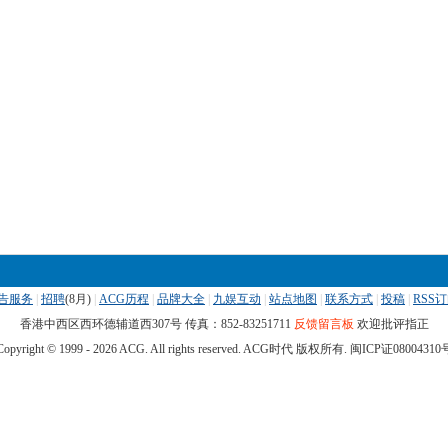
告服务
|
招聘
(
8月)
|
ACG历程
|
品牌大全
|
九娱互动
|
站点地图
|
联系方式
|
投稿
|
RSS
香港中西区西环德辅道西307号 传真：852-83251711
反馈留言板
欢迎批评指正
Copyright © 1999 -
2026 ACG. All rights reserved. ACG时代 版权所有.
闽ICP证08004310